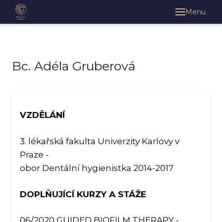
Menu
O kl
Klin
H
Bc. Adéla Gruberová
S
K
Há
VZDĚLÁNÍ
Im
3. lékařská fakulta Univerzity Karlovy v
U
Praze -
Vě
obor Dentální hygienistka 2014-2017
U
Ny
DOPLŇUJÍCÍ KURZY A STÁŽE
Léka
06/2020 GUIDED BIOFILM THERAPY -