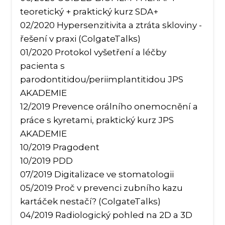
Pr
teoretický + praktický kurz SDA+
lék
02/2020 Hypersenzitivita a ztráta skloviny -
D
řešení v praxi (ColgateTalks)
01/2020 Protokol vyšetření a léčby
Es
sto
pacienta s
parodontitidou/periimplantitidou JPS
P
AKADEMIE
O
12/2019 Prevence orálního onemocnění a
práce s kyretami, praktický kurz JPS
S
AKADEMIE
I
10/2019 Pragodent
E
10/2019 PDD
07/2019 Digitalizace ve stomatologii
Pr
05/2019 Proč v prevenci zubního kazu
sto
kartáček nestačí? (ColgateTalks)
D
04/2019 Radiologický pohled na 2D a 3D
lék