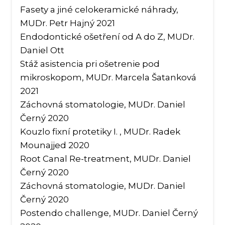
Pr
Fasety a jiné celokeramické náhrady,
lék
MUDr. Petr Hajný 2021
D
Endodontické ošetření od A do Z, MUDr.
Daniel Ott
Es
Stáž asistencia pri ošetrenie pod
sto
mikroskopom, MUDr. Marcela Šatanková
P
2021
O
Záchovná stomatologie, MUDr. Daniel
Černý 2020
S
Kouzlo fixní protetiky I. , MUDr. Radek
I
Mounajjed 2020
Root Canal Re-treatment, MUDr. Daniel
E
Černý 2020
Pr
Záchovná stomatologie, MUDr. Daniel
sto
Černý 2020
D
Postendo challenge, MUDr. Daniel Černý
lék