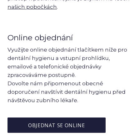
Pr
našich pobočkách
.
lék
D
Es
Online objednání
sto
Využijte online objednání tlačítkem níže pro
P
dentální hygienu a vstupní prohlídku,
O
emailové a telefonické objednávky
zpracováváme postupně.
S
Dovolte nám připomenout obecné
I
doporučení navštívit dentální hygienu před
E
návštěvou zubního lékaře.
Pr
sto
OBJEDNAT SE ONLINE
D
lék