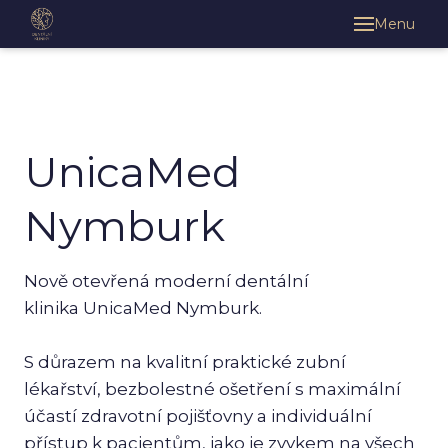
Menu
O kl
Klin
H
S
UnicaMed
K
Nymburk
Há
Im
Nově otevřená moderní dentální
U
klinika UnicaMed Nymburk.
Vě
U
S důrazem na kvalitní praktické zubní
Ny
lékařství, bezbolestné ošetření s maximální
účastí zdravotní pojišťovny a individuální
Léka
přístup k pacientům, jako je zvykem na všech